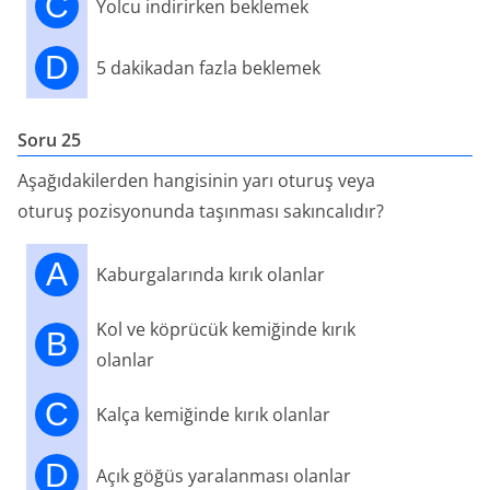
C
Yolcu indirirken beklemek
D
5 dakikadan fazla beklemek
Soru 25
Aşağıdakilerden hangisinin yarı oturuş veya
oturuş pozisyonunda taşınması sakıncalıdır?
A
Kaburgalarında kırık olanlar
Kol ve köprücük kemiğinde kırık
B
olanlar
C
Kalça kemiğinde kırık olanlar
D
Açık göğüs yaralanması olanlar