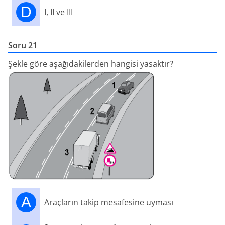
D
I, II ve III
Soru 21
Şekle göre aşağıdakilerden hangisi yasaktır?
A
Araçların takip mesafesine uyması