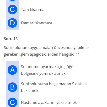
C
Tam tıkanma
D
Damar tıkanması
Soru 13
Suni solunum uygulamaları öncesinde yapılması
gereken işlem aşağıdakilerden hangisidir?
Solunumu uyarmak için göğüs
A
bölgesine yumruk atmak
Suni solunuma başlamadan 5 dakika
B
beklemek
C
Hastanın ayaklarını yükseltmek