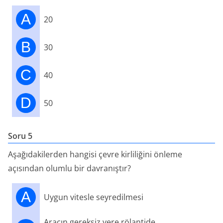
A
20
B
30
C
40
D
50
Soru 5
Aşağıdakilerden hangisi çevre kirliliğini önleme
açısından olumlu bir davranıştır?
A
Uygun vitesle seyredilmesi
Aracın gereksiz yere rölantide