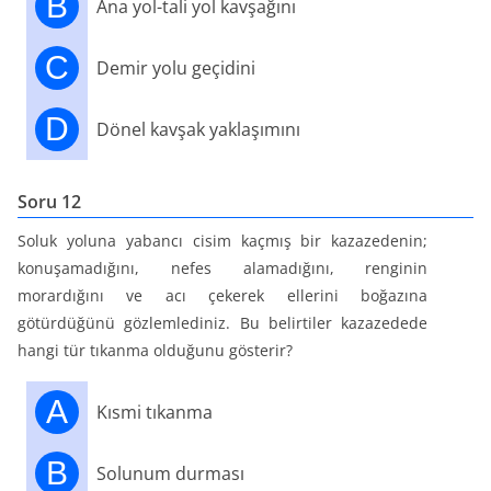
B
Ana yol-tali yol kavşağını
C
Demir yolu geçidini
D
Dönel kavşak yaklaşımını
Soru 12
Soluk yoluna yabancı cisim kaçmış bir kazazedenin;
konuşamadığını, nefes alamadığını, renginin
morardığını ve acı çekerek ellerini boğazına
götürdüğünü gözlemlediniz. Bu belirtiler kazazedede
hangi tür tıkanma olduğunu gösterir?
A
Kısmi tıkanma
B
Solunum durması