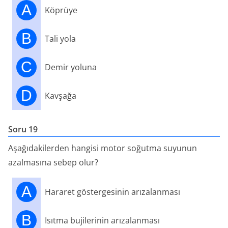
A
Köprüye
B
Tali yola
C
Demir yoluna
D
Kavşağa
Soru 19
Aşağıdakilerden hangisi motor soğutma suyunun
azalmasına sebep olur?
A
Hararet göstergesinin arızalanması
B
Isıtma bujilerinin arızalanması