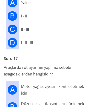
A
Yalnız I
B
I - II
C
II - III
D
I - II - III
Soru 17
Araçlarda rot ayarının yapılma sebebi
aşağıdakilerden hangisidir?
Motor yağ seviyesini kontrol etmek
A
için
Düzensiz lastik aşıntılarını önlemek
B