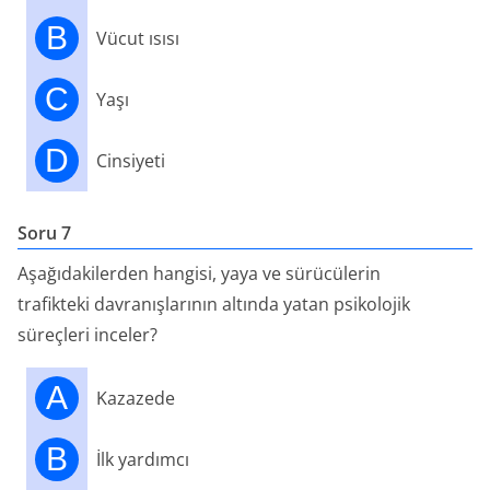
B
Vücut ısısı
C
Yaşı
D
Cinsiyeti
Soru 7
Aşağıdakilerden hangisi, yaya ve sürücülerin
trafikteki davranışlarının altında yatan psikolojik
süreçleri inceler?
A
Kazazede
B
İlk yardımcı