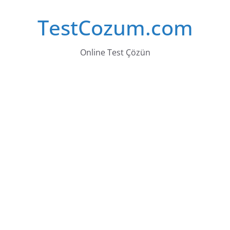
Skip
TestCozum.com
to
content
Online Test Çözün