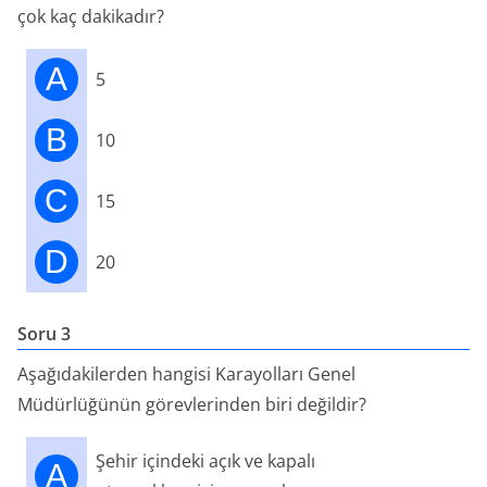
çok kaç dakikadır?
A
5
B
10
C
15
D
20
Soru 3
Aşağıdakilerden hangisi Karayolları Genel
Müdürlüğünün görevlerinden biri değildir?
Şehir içindeki açık ve kapalı
A