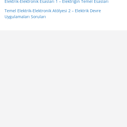
Elektrik-Elektronik Esasları 1 – Elektriğin Temel Esasları
Temel Elektrik-Elektronik Atölyesi 2 – Elektrik Devre
Uygulamaları Soruları