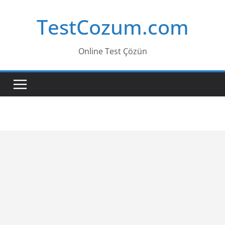
Skip
TestCozum.com
to
content
Online Test Çözün