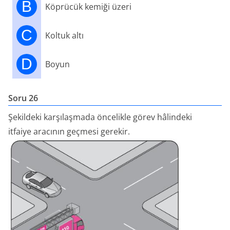
B
Köprücük kemiği üzeri
C
Koltuk altı
D
Boyun
Soru 26
Şekildeki karşılaşmada öncelikle görev hâlindeki
itfaiye aracının geçmesi gerekir.