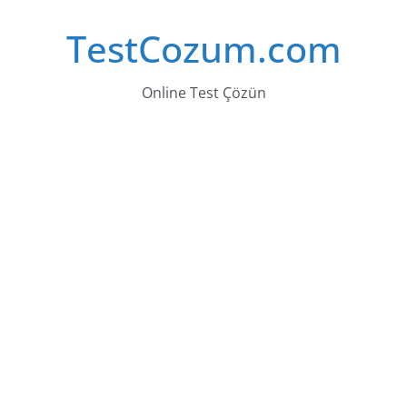
Skip
TestCozum.com
to
content
Online Test Çözün