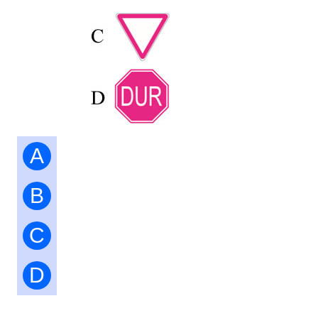
A
B
C
D