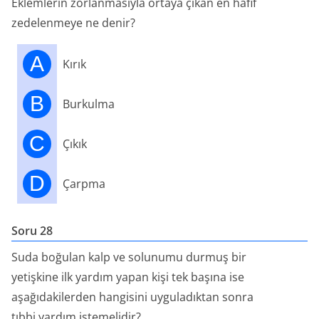
Eklemlerin zorlanmasıyla ortaya çıkan en hafif
zedelenmeye ne denir?
A
Kırık
B
Burkulma
C
Çıkık
D
Çarpma
Soru 28
Suda boğulan kalp ve solunumu durmuş bir
yetişkine ilk yardım yapan kişi tek başına ise
aşağıdakilerden hangisini uyguladıktan sonra
tıbbi yardım istemelidir?