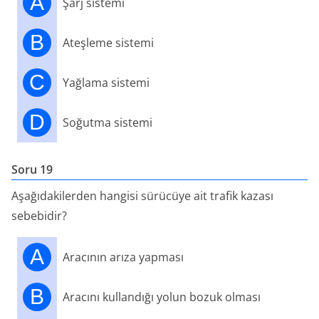
A
Şarj sistemi
B
Ateşleme sistemi
C
Yağlama sistemi
D
Soğutma sistemi
Soru 19
Aşağıdakilerden hangisi sürücüye ait trafik kazası
sebebidir?
A
Aracının arıza yapması
B
Aracını kullandığı yolun bozuk olması