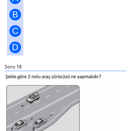
B
C
D
Soru 18