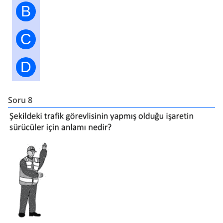
B
C
D
Soru 8