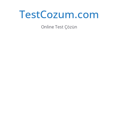
Skip
TestCozum.com
to
content
Online Test Çözün