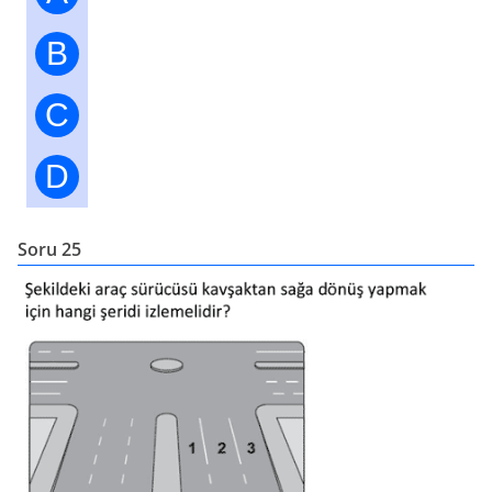
B
C
D
Soru 25