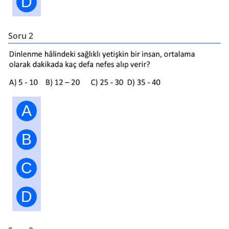
D
Soru 2
A
B
C
D