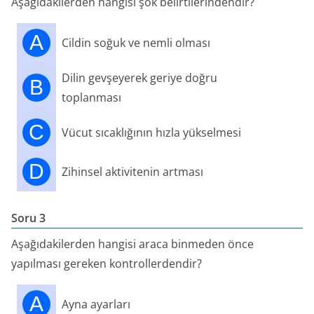
Aşağıdakilerden hangisi şok belirtilerindendir?
A
Cildin soğuk ve nemli olması
Dilin gevşeyerek geriye doğru
B
toplanması
C
Vücut sıcaklığının hızla yükselmesi
D
Zihinsel aktivitenin artması
Soru 3
Aşağıdakilerden hangisi araca binmeden önce
yapılması gereken kontrollerdendir?
A
Ayna ayarları