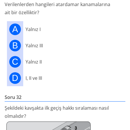
Verilenlerden hangileri atardamar kanamalarına
ait bir özelliktir?
A
Yalnız I
B
Yalnız III
C
Yalnız II
D
I, II ve III
Soru 32
Şekildeki kavşakta ilk geçiş hakkı sıralaması nasıl
olmalıdır?