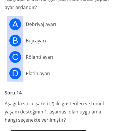
ayarlardandır?
A
Debriyaj ayarı
B
Buji ayarı
C
Rölanti ayarı
D
Platin ayarı
Soru 14
Aşağıda soru işareti (?) ile gösterilen ve temel
yaşam desteğinin 1. aşaması olan uygulama
hangi seçenekte verilmiştir?