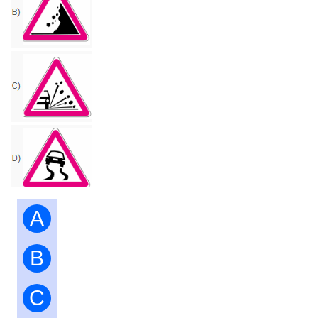
A
B
C