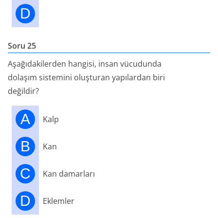
D
Soru 25
Aşağıdakilerden hangisi, insan vücudunda
dolaşım sistemini oluşturan yapılardan biri
değildir?
A
Kalp
B
Kan
C
Kan damarları
D
Eklemler