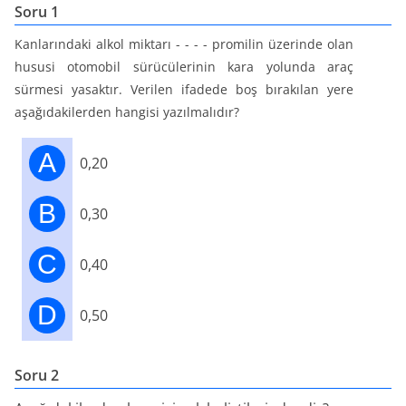
Soru 1
Kanlarındaki alkol miktarı - - - - promilin üzerinde olan
hususi otomobil sürücülerinin kara yolunda araç
sürmesi yasaktır. Verilen ifadede boş bırakılan yere
aşağıdakilerden hangisi yazılmalıdır?
A
0,20
B
0,30
C
0,40
D
0,50
Soru 2