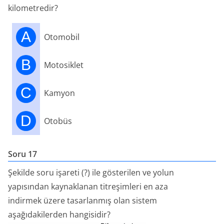
kilometredir?
A
Otomobil
B
Motosiklet
C
Kamyon
D
Otobüs
Soru 17
Şekilde soru işareti (?) ile gösterilen ve yolun
yapısından kaynaklanan titreşimleri en aza
indirmek üzere tasarlanmış olan sistem
aşağıdakilerden hangisidir?