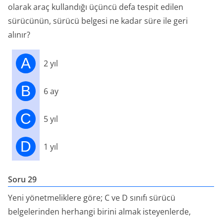
olarak araç kullandığı üçüncü defa tespit edilen
sürücünün, sürücü belgesi ne kadar süre ile geri
alınır?
A
2 yıl
B
6 ay
C
5 yıl
D
1 yıl
Soru 29
Yeni yönetmeliklere göre; C ve D sınıfı sürücü
belgelerinden herhangi birini almak isteyenlerde,