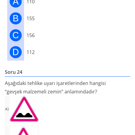
A
110
B
155
C
156
D
112
Soru 24
Aşağıdaki tehlike uyarı işaretlerinden hangisi
“gevşek malzemeli zemin” anlamındadır?