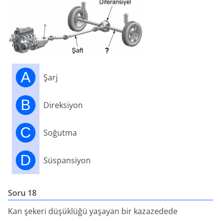
A
Şarj
B
Direksiyon
C
Soğutma
D
Süspansiyon
Soru 18
Kan şekeri düşüklüğü yaşayan bir kazazedede