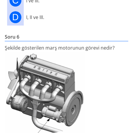
C
I ve III.
D
I, II ve III.
Soru 6
Şekilde gösterilen marş motorunun görevi nedir?