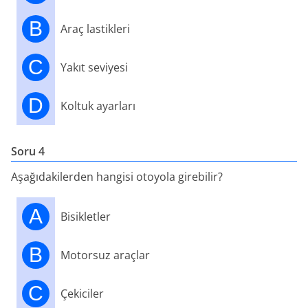
B
Araç lastikleri
C
Yakıt seviyesi
D
Koltuk ayarları
Soru 4
Aşağıdakilerden hangisi otoyola girebilir?
A
Bisikletler
B
Motorsuz araçlar
C
Çekiciler