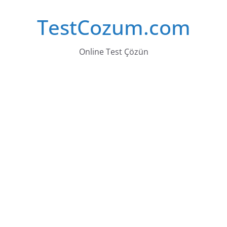
Skip
TestCozum.com
to
content
Online Test Çözün