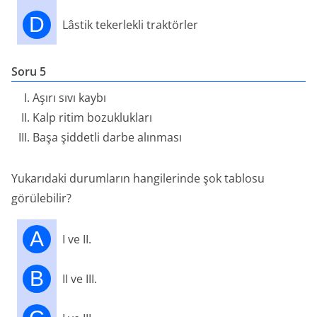
D
Lâstik tekerlekli traktörler
Soru 5
Aşırı sıvı kaybı
Kalp ritim bozuklukları
Başa şiddetli darbe alınması
Yukarıdaki durumların hangilerinde şok tablosu
görülebilir?
A
I ve II.
B
II ve III.