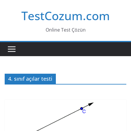
Skip
TestCozum.com
to
content
Online Test Çözün
4. sınıf açılar testi