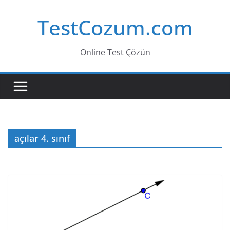
Skip
TestCozum.com
to
content
Online Test Çözün
açılar 4. sınıf