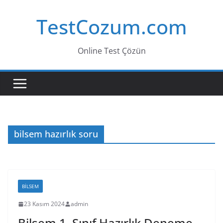
Skip
TestCozum.com
to
content
Online Test Çözün
bilsem hazırlık soru
BILSEM
23 Kasım 2024
admin
Bilsem 1. Sınıf Hazırlık Deneme