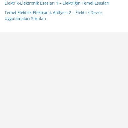
Elektrik-Elektronik Esasları 1 – Elektriğin Temel Esasları
Temel Elektrik-Elektronik Atölyesi 2 – Elektrik Devre
Uygulamaları Soruları