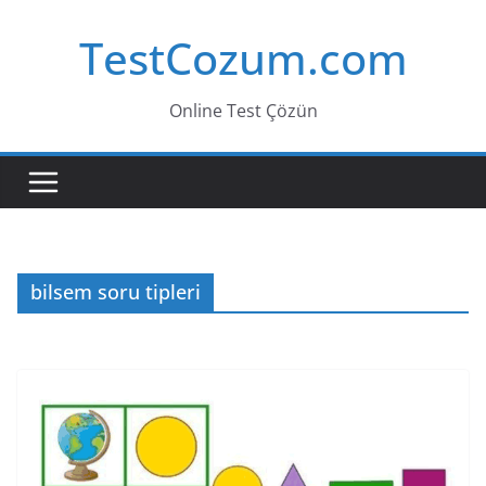
Skip
TestCozum.com
to
content
Online Test Çözün
bilsem soru tipleri