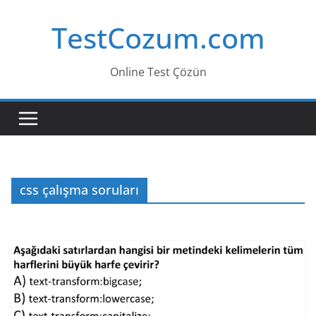
Skip
TestCozum.com
to
content
Online Test Çözün
css çalışma soruları