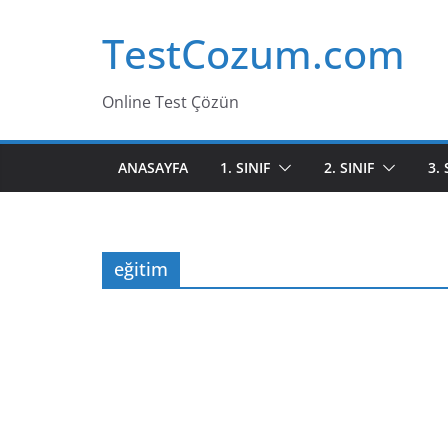
Skip
TestCozum.com
to
content
Online Test Çözün
ANASAYFA
1. SINIF
2. SINIF
3. 
eğitim