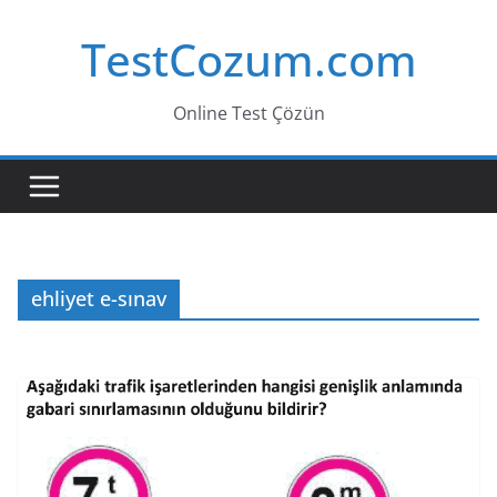
Skip
TestCozum.com
to
content
Online Test Çözün
ehliyet e-sınav