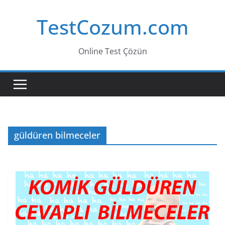
Skip
TestCozum.com
to
content
Online Test Çözün
güldüren bilmeceler