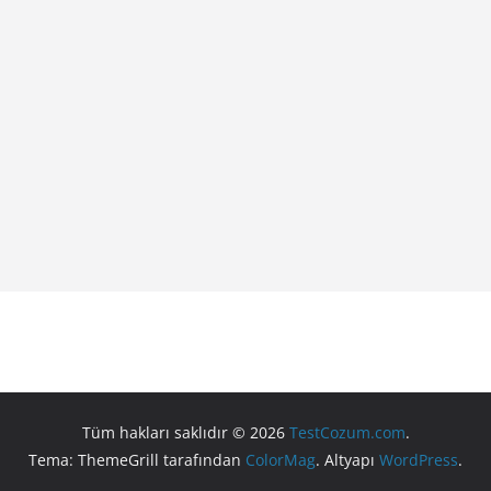
Tüm hakları saklıdır © 2026
TestCozum.com
.
Tema: ThemeGrill tarafından
ColorMag
. Altyapı
WordPress
.