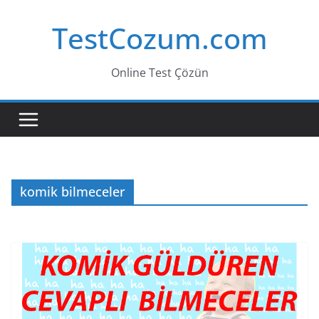
Skip
TestCozum.com
to
content
Online Test Çözün
komik bilmeceler