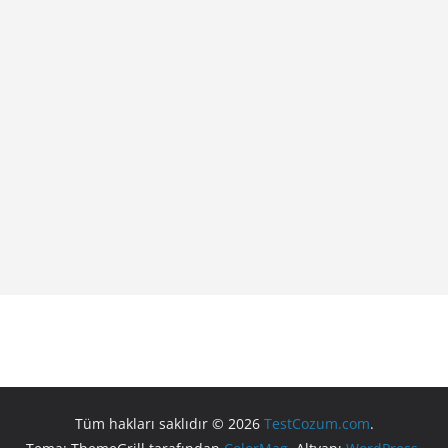
Tüm hakları saklıdır © 2026
TestCozum.com
.