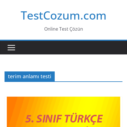
Skip
TestCozum.com
to
content
Online Test Çözün
terim anlamı testi