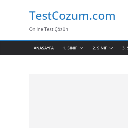
Skip
TestCozum.com
to
content
Online Test Çözün
ANASAYFA
1. SINIF
2. SINIF
3. 