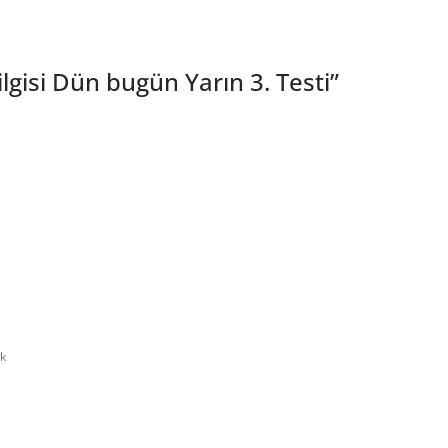
ilgisi Dün bugün Yarın 3. Testi
”
k