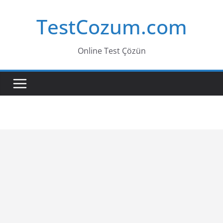
Skip
TestCozum.com
to
content
Online Test Çözün