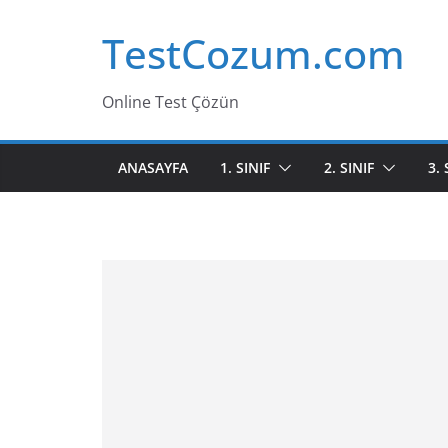
Skip
TestCozum.com
to
content
Online Test Çözün
ANASAYFA
1. SINIF
2. SINIF
3. 