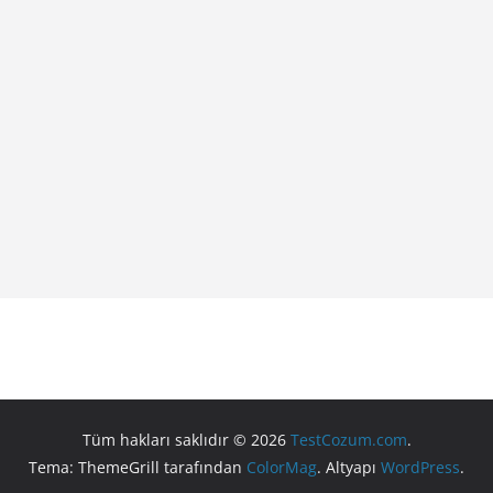
Tüm hakları saklıdır © 2026
TestCozum.com
.
Tema: ThemeGrill tarafından
ColorMag
. Altyapı
WordPress
.