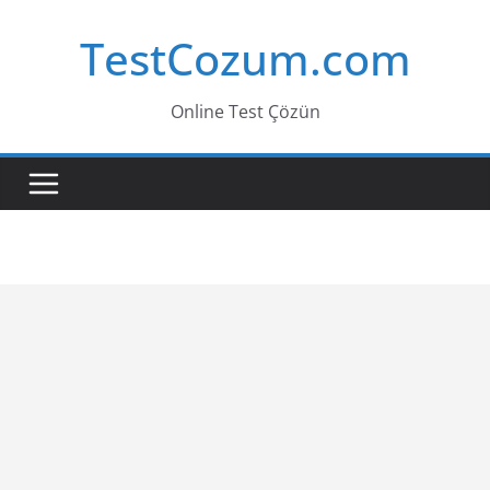
Skip
TestCozum.com
to
content
Online Test Çözün