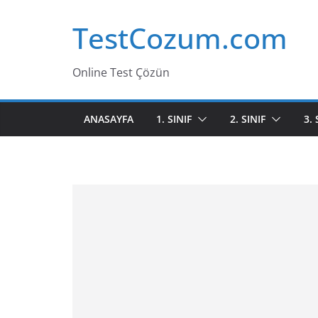
Skip
TestCozum.com
to
content
Online Test Çözün
ANASAYFA
1. SINIF
2. SINIF
3. 