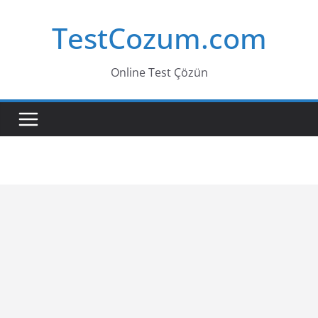
Skip
TestCozum.com
to
content
Online Test Çözün