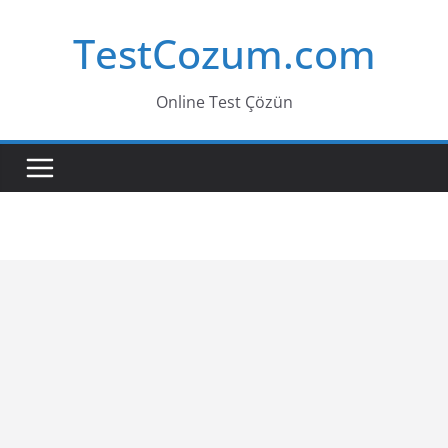
Skip
TestCozum.com
to
content
Online Test Çözün