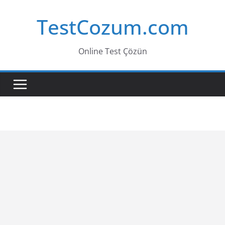
Skip
TestCozum.com
to
content
Online Test Çözün