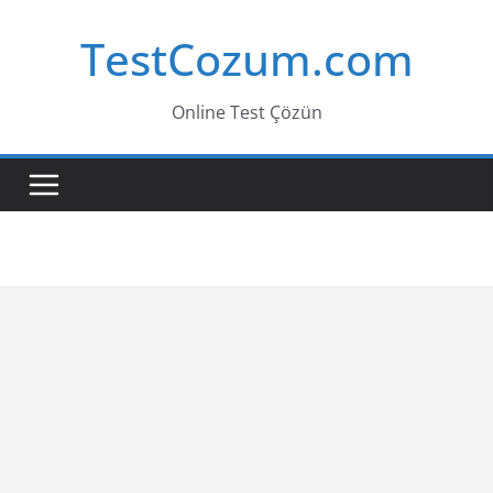
Skip
TestCozum.com
to
content
Online Test Çözün