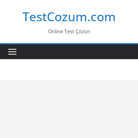
Skip
TestCozum.com
to
content
Online Test Çözün