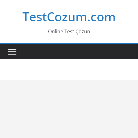
Skip
TestCozum.com
to
content
Online Test Çözün