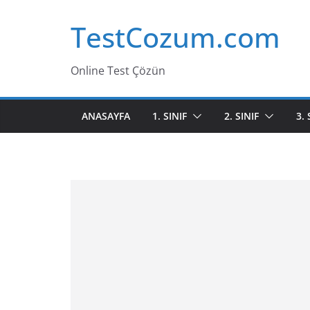
Skip
TestCozum.com
to
content
Online Test Çözün
ANASAYFA
1. SINIF
2. SINIF
3. 