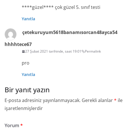
****güzel**** çok güzel 5. sınıf testi
Yanıtla
çetekuruyum5618banamısorcan48ayca54
hhhhtece67
27 Şubat 2021 tarihinde, saat 19:01
Permalink
pro
Yanıtla
Bir yanıt yazın
E-posta adresiniz yayınlanmayacak.
Gerekli alanlar
*
ile
işaretlenmişlerdir
Yorum
*