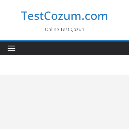
Skip
TestCozum.com
to
content
Online Test Çözün