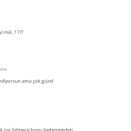
miii. ? ???
link
sediyorsun ama çok güzel
k
çok zor bilmece bunu beğenmedim