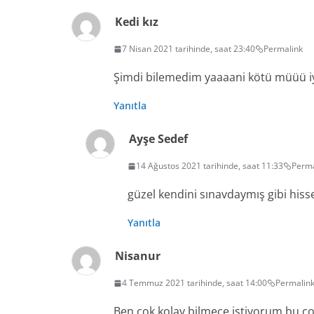
Kedi kız
7 Nisan 2021 tarihinde, saat 23:40
Permalink
Şimdi bilemedim yaaaani kötü müüü iyi 
Yanıtla
Ayşe Sedef
14 Ağustos 2021 tarihinde, saat 11:33
Perma
güzel kendini sınavdaymış gibi his
Yanıtla
Nisanur
4 Temmuz 2021 tarihinde, saat 14:00
Permalin
Ben çok kolay bilmece istiyorum bu 