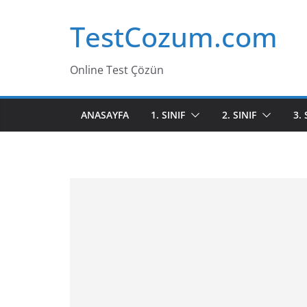
Skip
TestCozum.com
to
content
Online Test Çözün
ANASAYFA
1. SINIF
2. SINIF
3. 