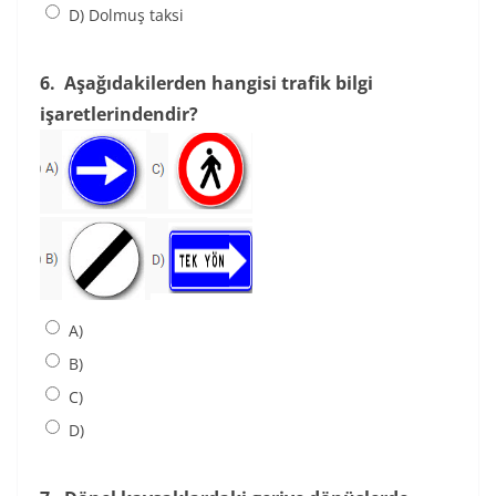
D) Dolmuş taksi
6.
Aşağıdakilerden hangisi trafik bilgi
işaretlerindendir?
A)
B)
C)
D)