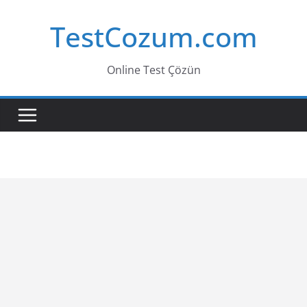
Skip
TestCozum.com
to
content
Online Test Çözün