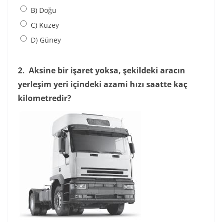
B) Doğu
C) Kuzey
D) Güney
2.
Aksine bir işaret yoksa, şekildeki aracın
yerleşim yeri içindeki azami hızı saatte kaç
kilometredir?