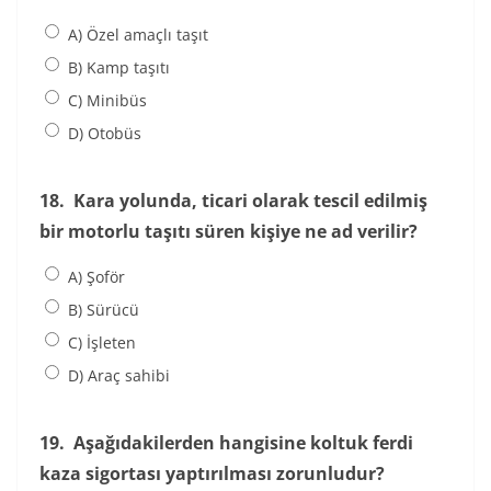
A) Özel amaçlı taşıt
B) Kamp taşıtı
C) Minibüs
D) Otobüs
18.
Kara yolunda, ticari olarak tescil edilmiş
bir motorlu taşıtı süren kişiye ne ad verilir?
A) Şoför
B) Sürücü
C) İşleten
D) Araç sahibi
19.
Aşağıdakilerden hangisine koltuk ferdi
kaza sigortası yaptırılması zorunludur?