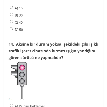
A) 15
B) 30
C) 40
D) 50
14.
Aksine bir durum yoksa, şekildeki gibi ışıklı
trafik işaret cihazında kırmızı ışığın yandığını
gören sürücü ne yapmalıdır?
A) Durup beklemeli