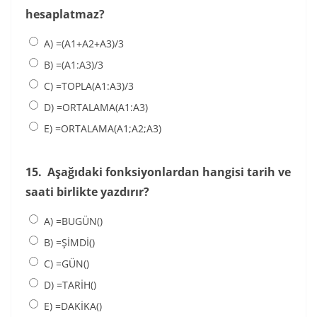
hesaplatmaz?
A) =(A1+A2+A3)/3
B) =(A1:A3)/3
C) =TOPLA(A1:A3)/3
D) =ORTALAMA(A1:A3)
E) =ORTALAMA(A1;A2;A3)
15.
Aşağıdaki fonksiyonlardan hangisi tarih ve
saati birlikte yazdırır?
A) =BUGÜN()
B) =ŞİMDİ()
C) =GÜN()
D) =TARİH()
E) =DAKİKA()