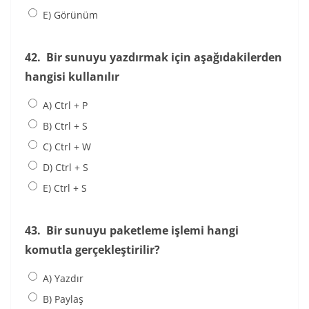
E) Görünüm
42.
Bir sunuyu yazdırmak için aşağıdakilerden
hangisi kullanılır
A) Ctrl + P
B) Ctrl + S
C) Ctrl + W
D) Ctrl + S
E) Ctrl + S
43.
Bir sunuyu paketleme işlemi hangi
komutla gerçekleştirilir?
A) Yazdır
B) Paylaş