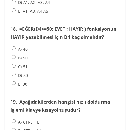
D) A1, A2, A3, A4
E) A1, A3, A4 A5
18.
=EĞER(D4>=50; EVET ; HAYIR ) fonksiyonun
HAYIR yazabilmesi için D4 kaç olmalıdır?
A) 40
B) 50
C) 51
D) 80
E) 90
19.
Aşağıdakilerden hangisi hızlı doldurma
işlemi klavye kısayol tuşudur?
A) CTRL + E