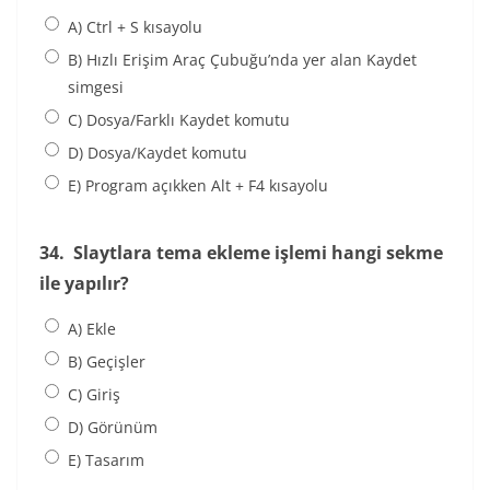
A) Ctrl + S kısayolu
B) Hızlı Erişim Araç Çubuğu’nda yer alan Kaydet
simgesi
C) Dosya/Farklı Kaydet komutu
D) Dosya/Kaydet komutu
E) Program açıkken Alt + F4 kısayolu
34.
Slaytlara tema ekleme işlemi hangi sekme
ile yapılır?
A) Ekle
B) Geçişler
C) Giriş
D) Görünüm
E) Tasarım