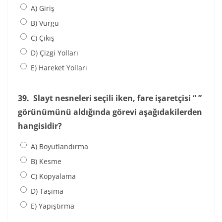
A) Giriş
B) Vurgu
C) Çıkış
D) Çizgi Yolları
E) Hareket Yolları
39.
Slayt nesneleri seçili iken, fare işaretçisi “ ”
görünümünü aldığında görevi aşağıdakilerden
hangisidir?
A) Boyutlandırma
B) Kesme
C) Kopyalama
D) Taşıma
E) Yapıştırma