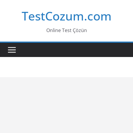
Skip
TestCozum.com
to
content
Online Test Çözün