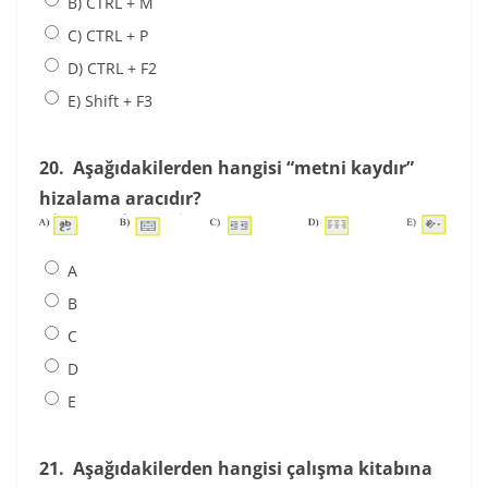
B) CTRL + M
C) CTRL + P
D) CTRL + F2
E) Shift + F3
20.
Aşağıdakilerden hangisi “metni kaydır”
hizalama aracıdır?
A
B
C
D
E
21.
Aşağıdakilerden hangisi çalışma kitabına