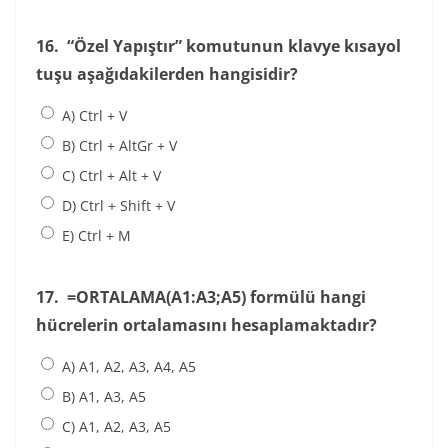
16.
“Özel Yapıştır” komutunun klavye kısayol
tuşu aşağıdakilerden hangisidir?
A) Ctrl + V
B) Ctrl + AltGr + V
C) Ctrl + Alt + V
D) Ctrl + Shift + V
E) Ctrl + M
17.
=ORTALAMA(A1:A3;A5) formülü hangi
hücrelerin ortalamasını hesaplamaktadır?
A) A1, A2, A3, A4, A5
B) A1, A3, A5
C) A1, A2, A3, A5