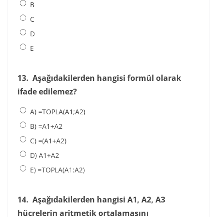
B
C
D
E
13.
Aşağıdakilerden hangisi formül olarak
ifade edilemez?
A) =TOPLA(A1;A2)
B) =A1+A2
C) =(A1+A2)
D) A1+A2
E) =TOPLA(A1:A2)
14.
Aşağıdakilerden hangisi A1, A2, A3
hücrelerin aritmetik ortalamasını