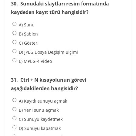
30.
Sunudaki slaytları resim formatında
kaydeden kayıt türü hangisidir?
A) Sunu
B) Şablon
C) Gösteri
D) JPEG Dosya Değişim Biçimi
E) MPEG-4 Video
31.
Ctrl + N kısayolunun görevi
aşağıdakilerden hangisidir?
A) Kayıtlı sunuyu açmak
B) Yeni sunu açmak
C) Sunuyu kaydetmek
D) Sunuyu kapatmak