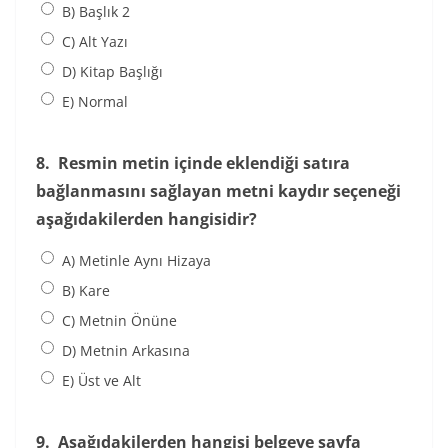
B) Başlık 2
C) Alt Yazı
D) Kitap Başlığı
E) Normal
8.
Resmin metin içinde eklendiği satıra
bağlanmasını sağlayan metni kaydır seçeneği
aşağıdakilerden hangisidir?
A) Metinle Aynı Hizaya
B) Kare
C) Metnin Önüne
D) Metnin Arkasına
E) Üst ve Alt
9.
Aşağıdakilerden hangisi belgeye sayfa