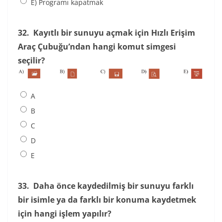
E) Programı kapatmak
32.
Kayıtlı bir sunuyu açmak için Hızlı Erişim
Araç Çubuğu’ndan hangi komut simgesi
seçilir?
A
B
C
D
E
33.
Daha önce kaydedilmiş bir sunuyu farklı
bir isimle ya da farklı bir konuma kaydetmek
için hangi işlem yapılır?