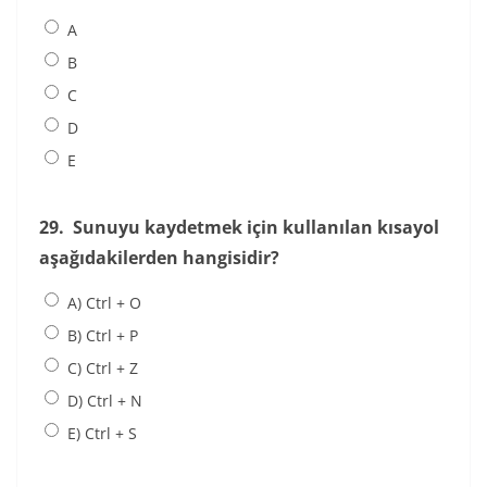
A
B
C
D
E
29.
Sunuyu kaydetmek için kullanılan kısayol
aşağıdakilerden hangisidir?
A) Ctrl + O
B) Ctrl + P
C) Ctrl + Z
D) Ctrl + N
E) Ctrl + S