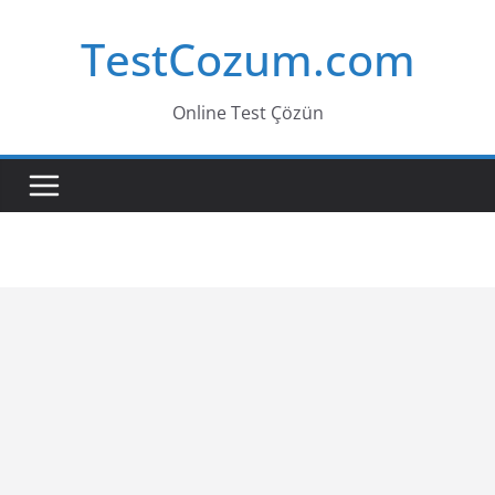
Skip
TestCozum.com
to
content
Online Test Çözün