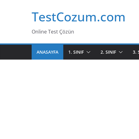
Skip
TestCozum.com
to
content
Online Test Çözün
ANASAYFA
1. SINIF
2. SINIF
3. 