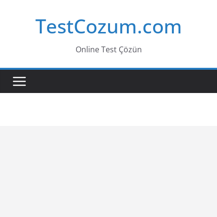
Skip
TestCozum.com
to
content
Online Test Çözün